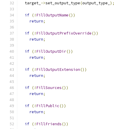
  target_
->
set_output_type
(
output_type_
);
if
(!
FillOutputName
())
return
;
if
(!
FillOutputPrefixOverride
())
return
;
if
(!
FillOutputDir
())
return
;
if
(!
FillOutputExtension
())
return
;
if
(!
FillSources
())
return
;
if
(!
FillPublic
())
return
;
if
(!
FillFriends
())